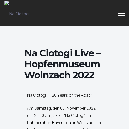
Trad
Na
Irish
Music
Ciotogi
From
The
Heart
Na Ciotogi Live –
Hopfenmuseum
Wolnzach 2022
Na Ciotogi – “20 Years on the Road”
Am Samstag, den 05. November 2022
um 20:00 Uhr, treten “Na Ciotogi” im
Rahmen ihrer Bayerntour in Wolnzach im