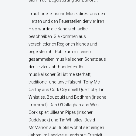
sich in der Begeisterung der Zuhörer.
Traditionelle irische Musik direkt aus den
Herzen und den Feuerstellen der vier Iren
– so würde die Band sich selber
beschreiben. Sie kommen aus
verschiedenen Regionen Irlands und
begeistern ihr Publikum mit einem
gesammelten musikalischen Schatz aus
den letzten Jahrhunderten. Ihr
musikalischer Stil ist meisterhaft,
traditionell und unverfälscht. Tony Mc
Carthy aus Cork City spielt Querflöte, Tin
Whistles, Bouzouki und Bodhran (irische
Trommel). Dan O’Callaghan aus West
Cork spielt Uilleann Pipes (irischer
Dudelsack) und Tin Whistles. David
McMahon aus Dublin wohnt seit einigen
Jahren im Landkreis Landshut. Er spielt