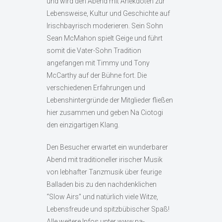
und wird den Abend mit Anekdoten zur
Lebensweise, Kultur und Geschichte auf
Irischbayrisch moderieren. Sein Sohn
Sean McMahon spielt Geige und führt
somit die Vater-Sohn Tradition
angefangen mit Timmy und Tony
McCarthy auf der Bühne fort. Die
verschiedenen Erfahrungen und
Lebenshintergründe der Mitglieder fließen
hier zusammen und geben Na Ciotogi
den einzigartigen Klang.
Den Besucher erwartet ein wunderbarer
Abend mit traditioneller irischer Musik
von lebhafter Tanzmusik über feurige
Balladen bis zu den nachdenklichen
“Slow Airs” und natürlich viele Witze,
Lebensfreude und spitzbübischer Spaß!
Alle weitere Infos unter www.na-