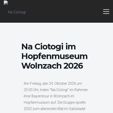
Trad
Na
Irish
Music
Ciotogi
From
The
Heart
Na Ciotogi im
Hopfenmuseum
Wolnzach 2026
Am Freitag, den 24. Oktober 2026 um
20:00 Uhr, treten “Na Ciotogi” im Rahmen
ihrer Bayerntour in Wolnzach im
Hopfenmuseum auf. Die Gruppe spielte
2002 zum allerersten Mal im Salzstadel