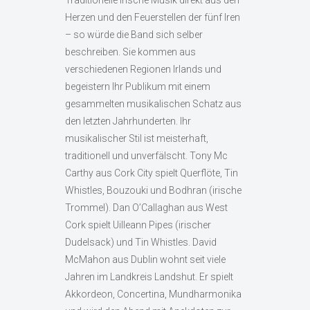
Traditionelle irische Musik direkt aus den
Herzen und den Feuerstellen der fünf Iren
– so würde die Band sich selber
beschreiben. Sie kommen aus
verschiedenen Regionen Irlands und
begeistern Ihr Publikum mit einem
gesammelten musikalischen Schatz aus
den letzten Jahrhunderten. Ihr
musikalischer Stil ist meisterhaft,
traditionell und unverfälscht. Tony Mc
Carthy aus Cork City spielt Querflöte, Tin
Whistles, Bouzouki und Bodhran (irische
Trommel). Dan O’Callaghan aus West
Cork spielt Uilleann Pipes (irischer
Dudelsack) und Tin Whistles. David
McMahon aus Dublin wohnt seit viele
Jahren im Landkreis Landshut. Er spielt
Akkordeon, Concertina, Mundharmonika