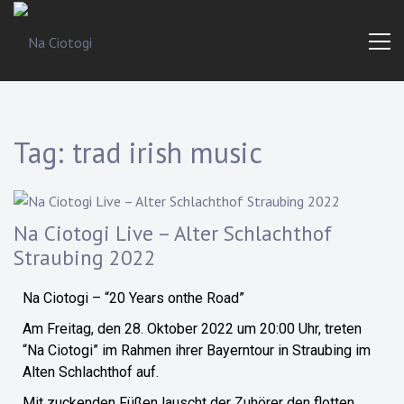
Trad
Na
Irish
Music
Ciotogi
From
The
Heart
Tag:
trad irish music
Na Ciotogi Live – Alter Schlachthof
Straubing 2022
Na Ciotogi – “20 Years onthe Road”
Am Freitag, den 28. Oktober 2022 um 20:00 Uhr, treten
“Na Ciotogi” im Rahmen ihrer Bayerntour in Straubing im
Alten Schlachthof auf.
Mit zuckenden Füßen lauscht der Zuhörer den flotten