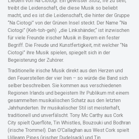
Liedern von Na Ciotogi. Ein gewisser Stolz, Ire zu sein,
treibt die Leidenschaft, die diese Musik so beliebt
macht, und es ist die Leidenschaft, die hinter der Gruppe
“Na Ciotogi” von der Grünen Insel steckt. Der Name “Na
Ciotogi” (Keh-toh-geh) „die Linkshänder,“ ist inzwischen
für viele Freunde irischer Musik in Bayern ein fester
Begriff. Die Freude und Kunstfertigkeit, mit welcher “Na
Ciotogi” ihre Musik spielen, spiegelt sich in der
Begeisterung der Zuhörer.
Traditionelle irische Musik direkt aus den Herzen und
den Feuerstellen der vier Iren – so würde die Band sich
selber beschreiben. Sie kommen aus verschiedenen
Regionen Irlands und begeistern Ihr Publikum mit einem
gesammelten musikalischen Schatz aus den letzten
Jahrhunderten. Ihr musikalischer Stil ist meisterhaft,
traditionell und unverfälscht. Tony Mc Carthy aus Cork
City spielt Querflöte, Tin Whistles, Bouzouki und Bodhran
(irische Trommel). Dan O’Callaghan aus West Cork spielt
Uilleann Pipes (irischer Dudelsack) und Tin