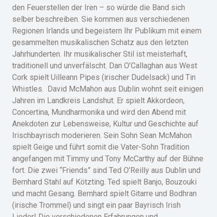
den Feuerstellen der Iren – so würde die Band sich
selber beschreiben. Sie kommen aus verschiedenen
Regionen Irlands und begeistern Ihr Publikum mit einem
gesammelten musikalischen Schatz aus den letzten
Jahrhunderten. Ihr musikalischer Stil ist meisterhaft,
traditionell und unverfälscht. Dan O’Callaghan aus West
Cork spielt Uilleann Pipes (irischer Dudelsack) und Tin
Whistles. David McMahon aus Dublin wohnt seit einigen
Jahren im Landkreis Landshut. Er spielt Akkordeon,
Concertina, Mundharmonika und wird den Abend mit
Anekdoten zur Lebensweise, Kultur und Geschichte auf
Irischbayrisch moderieren. Sein Sohn Sean McMahon
spielt Geige und führt somit die Vater-Sohn Tradition
angefangen mit Timmy und Tony McCarthy auf der Bühne
fort. Die zwei “Friends” sind Ted O’Reilly aus Dublin und
Bernhard Stahl auf Kötzting. Ted spielt Banjo, Bouzouki
und macht Gesang. Bernhard spielt Gitarre und Bodhran
(irische Trommel) und singt ein paar Bayrisch Irish
Lieder! Die verschiedenen Erfahrungen und