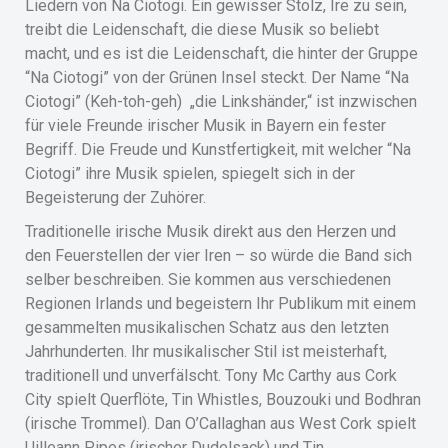
Liedern von Na Ciotogi. Ein gewisser Stolz, Ire zu sein,
treibt die Leidenschaft, die diese Musik so beliebt
macht, und es ist die Leidenschaft, die hinter der Gruppe
“Na Ciotogi” von der Grünen Insel steckt. Der Name “Na
Ciotogi” (Keh-toh-geh) „die Linkshänder,“ ist inzwischen
für viele Freunde irischer Musik in Bayern ein fester
Begriff. Die Freude und Kunstfertigkeit, mit welcher “Na
Ciotogi” ihre Musik spielen, spiegelt sich in der
Begeisterung der Zuhörer.
Traditionelle irische Musik direkt aus den Herzen und
den Feuerstellen der vier Iren – so würde die Band sich
selber beschreiben. Sie kommen aus verschiedenen
Regionen Irlands und begeistern Ihr Publikum mit einem
gesammelten musikalischen Schatz aus den letzten
Jahrhunderten. Ihr musikalischer Stil ist meisterhaft,
traditionell und unverfälscht. Tony Mc Carthy aus Cork
City spielt Querflöte, Tin Whistles, Bouzouki und Bodhran
(irische Trommel). Dan O’Callaghan aus West Cork spielt
Uilleann Pipes (irischer Dudelsack) und Tin