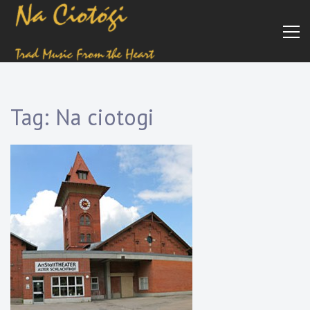
Trad
Na
Irish
Music
Ciotogi
From
The
Heart
Tag:
Na ciotogi